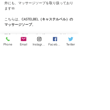
外にも、マッサージソープを取り扱っており
ます🧼
こちらは、
CASTELBEL（キャステルベル）の
マッサージソープ
。
凹凸のある形状で、体を洗いながら心地よく
マッサージができるソープバーです🫧
Phone
Email
Instagram
Facebook
Twitter
クリーミーな泡立ちで、肌をしっとりと洗い
上げながら、やさしく体をほぐしてリラック
ス。
フルーティーで爽やかな香りが、バスタイム
をより贅沢で
リラックスできる
時間にしてく
れます。
また、ポルトガルタイル「アズレージョ」を
モチーフにした華やかな缶ケースも魅力で、
ギフトにもおすすめのアイテムです🙂‍↕️