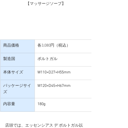
【マッサージソープ】
商品価格
各3,080円（税込）
製造国
ポルトガル
本体サイズ
W110×D27×H55mm
パッケージサイ
W120×D45×H67mm
ズ
内容量
180g
店頭では、エッセンシアス デ ポルトガル以