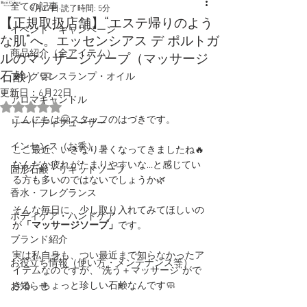
全ての記事
5月27日
読了時間: 5分
【正規取扱店舗】“エステ帰りのよう
イベント・キャンペーン
な肌”へ。エッセンシアス デ ポルトガ
商品紹介（全アイテム）
ルのマッサージソープ（マッサージ
石鹸）🧼
フレグランスランプ・オイル
更新日：
6月22日
アロマキャンドル
5つ星のうちNaNと評価されています。
こんにちは🤗スタッフのはづきです。
リードディフューザー
インセンス（お香）
ここ最近、いきなり暑くなってきましたね🔥
なんだか疲れがたまりやすいな…と感じてい
固形石鹸・リキッドソープ
る方も多いのではないでしょうか🌿
香水・フレグランス
そんな毎日に、少し取り入れてみてほしいの
ボディケア・ハンドケア
が
「マッサージソープ」
です。
ブランド紹介
実は私自身も、つい最近まで知らなかったア
お役立ち情報（使い方・メンテナンス等）
イテムなのですが、“洗う＋マッサージ”がで
きる、ちょっと珍しい石鹸なんです🧼
お知らせ