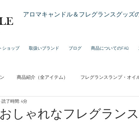
アロマキャンドル＆フレグランスグッズの
トショップ
取扱いブランド
ブログ
商品についてのFAQ
ン
商品紹介（全アイテム）
フレグランスランプ・オイ
日
読了時間: 4分
センス（お香）
固形石鹸・リキッドソープ
香水・フレ
おしゃれなフレグラン
ランド紹介
お役立ち情報（使い方・メンテナンス等）