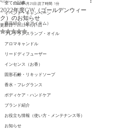
全ての記事
2022年4月25日
読了時間: 1分
2022年度GW（ゴールデンウィー
イベント・キャンペーン
ク）のお知らせ
商品紹介（全アイテム）
更新日：
2022年8月1日
5つ星のうちNaNと評価されています。
フレグランスランプ・オイル
アロマキャンドル
リードディフューザー
インセンス（お香）
固形石鹸・リキッドソープ
香水・フレグランス
ボディケア・ハンドケア
ブランド紹介
お役立ち情報（使い方・メンテナンス等）
お知らせ