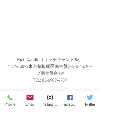
Rich Candle（リッチキャンドル）
〒174-0072東京都板橋区南常盤台2-5-14ホー
プ南常盤台1W
TEL: 03-6909-4789
Rich Candle（リッチキャンドル）楽天市場店
Phone
Email
Instagram
Facebook
Twitter
リッチキャンドル
ときわ台
RICHCANDLE
東武東上線
東上線
フレグランスショップ
フレグランス
アロマキャンドル
お知らせ
GW