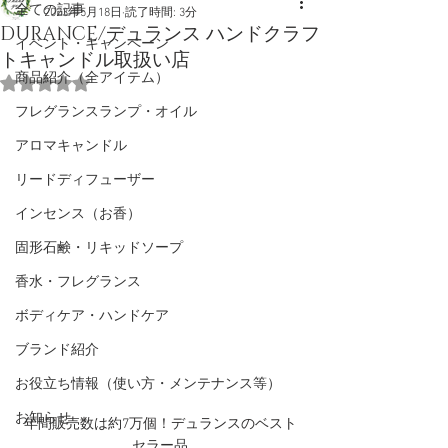
全ての記事
2023年5月18日
読了時間: 3分
DURANCE/デュランス ハンドクラフ
イベント・キャンペーン
トキャンドル取扱い店
商品紹介（全アイテム）
5つ星のうちNaNと評価されています。
フレグランスランプ・オイル
アロマキャンドル
リードディフューザー
インセンス（お香）
固形石鹸・リキッドソープ
香水・フレグランス
ボディケア・ハンドケア
ブランド紹介
お役立ち情報（使い方・メンテナンス等）
お知らせ
年間販売数は約7万個！デュランスのベスト
セラー品