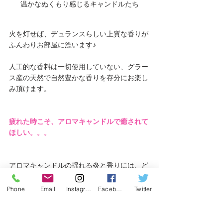
温かなぬくもり感じるキャンドルたち
火を灯せば、デュランスらしい上質な香りが
ふんわりお部屋に漂います♪
人工的な香料は一切使用していない、グラー
ス産の天然で自然豊かな香りを存分にお楽し
み頂けます。
疲れた時こそ、アロマキャンドルで癒されて
ほしい。。。
アロマキャンドルの揺れる炎と香りには、ど
ちらもポジティブな効果があります。
Phone
Email
Instagram
Facebook
Twitter
人が心地よく感じる自然界の周波数と、不規
則に揺れるキャンドルの炎の「１/f」エフブ
ンノイチ揺らぎリズムでリラックス効果を得