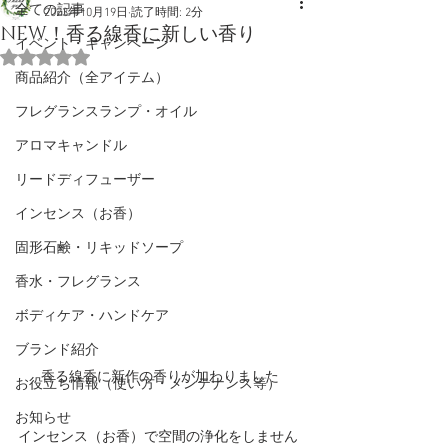
全ての記事
2023年10月19日
読了時間: 2分
NEW！香る線香に新しい香り
イベント・キャンペーン
5つ星のうちNaNと評価されています。
商品紹介（全アイテム）
フレグランスランプ・オイル
アロマキャンドル
リードディフューザー
インセンス（お香）
固形石鹸・リキッドソープ
香水・フレグランス
ボディケア・ハンドケア
ブランド紹介
香る線香に新作の香りが加わりました
お役立ち情報（使い方・メンテナンス等）
お知らせ
インセンス（お香）で空間の浄化をしません