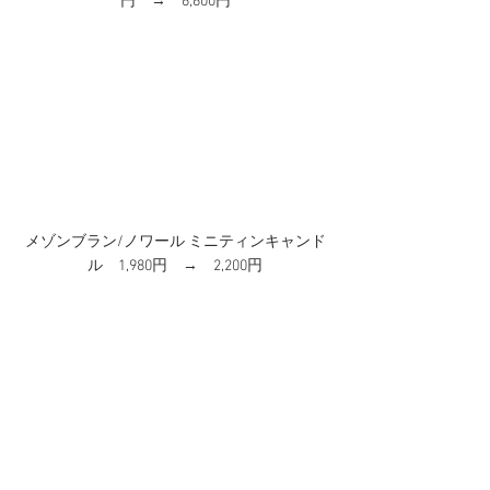
円　→　6,600円
メゾンブラン/ノワール ミニティンキャンド
ル　1,980円　→　2,200円