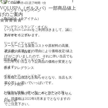
全ての記事
2022年8月4日
読了時間: 1分
VOLUSPA（ボルスパ）一部商品値上
イベント・キャンペーン
げのご案内
商品紹介（全アイテム）
5つ星のうちNaNと評価されています。
フレグランスランプ・オイル
いつもRich Candleをご利用頂きまして、誠に
アロマキャンドル
ありがとうございます。
リードディフューザー
メーカーによる製造コストや原材料の高騰、
運送費の高騰などの理由により価格改定(値上
インセンス（お香）
げ)がございましたので、それに伴い当店でも
固形石鹸・リキッドソープ
2022年9月1日より下記商品の価格が変更とな
ります。
香水・フレグランス
ボディケア・ハンドケア
お客様には残念なお知らせとなり、当店も大
変心苦しい思いでいっぱいです。
ブランド紹介
お役立ち情報（使い方・メンテナンス等）
ご迷惑をお掛けして誠に申し訳ございません
が、現価格は2022年8月末までとなりますの
お知らせ
でご注意下さい。