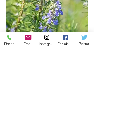
Phone
Email
Instagram
Facebook
Twitter
ローズマリー
効果効能
抗菌、抗感染、血流促進、健脳、利尿、
去痰、神経強壮、強壮、鎮痛作用、消化
促進、消化器強壮、筋肉弛緩、収れん、
育毛
促進など
​シーン
・疲労回復したい時に