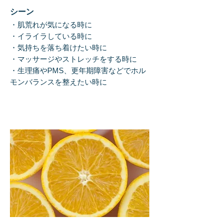
シー
ン
・肌荒れが気になる時に
​・イライラしている時
に
・気持ちを落ち着けたい時に
・マッサージやストレッ
チをする時に
・生理痛やPMS、更年期
障害などでホル
モンバランスを整えたい時に