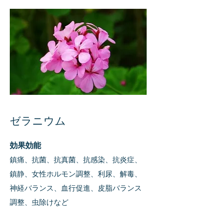
ゼラニウム
効果
効能
鎮痛、抗菌
、
抗真菌、抗感染、抗炎症、
鎮静、女性ホルモン調整、利尿、解毒、
神経バラン
ス、血行促進、皮脂バランス
調整、虫除けなど