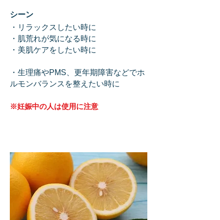
​シ
ーン
・リラックスしたい時
に
・肌荒れが気になる時に
・美肌ケアをしたい時に
・生
理痛やPMS、更年期障害などでホ
ルモンバランスを整えたい時に
​※妊娠中の人は使
用に注意