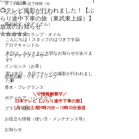
全ての記事
1月10日
読了時間: 1分
📺テレビ撮影が行われました！【ぶ
イベント・キャンペーン
らり途中下車の旅（東武東上線）】
商品紹介（全アイテム）
放送のお知らせ
5つ星のうちNaNと評価されています。
フレグランスランプ・オイル
こんにちは！スタッフのはづきです🤗
アロマキャンドル
本日は、みなさまに大切なお知らせがありま
リードディフューザー
す‼️
インセンス（お香）
実は先日、当店でテレビの撮影が行われまし
固形石鹸・リキッドソープ
た📹
香水・フレグランス
＼💡情報解禁💡／
ボディケア・ハンドケア
日本テレビ
【
ぶらり途中下車の旅
】
1月17日(土)朝9時25分～10時30分放送
ブランド紹介
お役立ち情報（使い方・メンテナンス等）
お知らせ