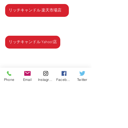
リッチキャンドル 楽天市場店
リッチキャンドル Yahoo!店
Rich Candle（リッチキャンドル）
〒174-0072東京都板橋区南常盤台2-5-14ホー
Phone
Email
Instagram
Facebook
Twitter
プ南常盤台1W
TEL: 03-6909-4789
リッチキャンドル
ときわ台
RICHCANDLE
東武東上線
東武東上線沿い
ぶらり途中下車の旅
お知らせ