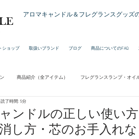
アロマキャンドル＆フレグランスグッズの
トショップ
取扱いブランド
ブログ
商品についてのFAQ
ン
商品紹介（全アイテム）
フレグランスランプ・オイ
読了時間: 5分
センス（お香）
固形石鹸・リキッドソープ
香水・フレ
ャンドルの正しい使い方
消し方・芯のお手入れな
ランド紹介
お役立ち情報（使い方・メンテナンス等）