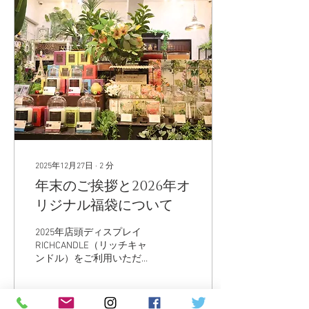
𓂃𓂃𓂃𓂃𓂃𓂃𓂃𓂃𓂃𓂃
大容量で長く使えるシンプ
ルなリードディフューザー
で人気な
ARTLAB.COLLECTION (アー
トラボコレクション)。 “ 香
りの追求 ” を原点としたシ
リーズで京都発祥のフレグ
ランスメーカー「アートラ
ボ」のもの。 われわれ日本
人が心地よく使えるシンプ
ルで良い香りが勢ぞろいし
ています😊✨ そんな
2025年12月27日
∙
2
分
ARTLAB.COLLECTIONより、
年末のご挨拶と2026年オ
身に纏って自分をご機嫌に
させてくれる新しいアイテ
リジナル福袋について
ムをご紹介します❗❗ Made in
Japanのアートラボ
2025年店頭ディスプレイ
─────────​────
RICHCANDLE（リッチキャ
ARTLAB.COLLECTION アート
ンドル）をご利用いただき
ラボコレクション
誠にありがとうございます
─────────​──── ◇ ハ
😊 いつもときわ台の店舗に
ンドクリーム 各1,650円(税
足を運んでくださるお客
込) ◇ オードトワレ...