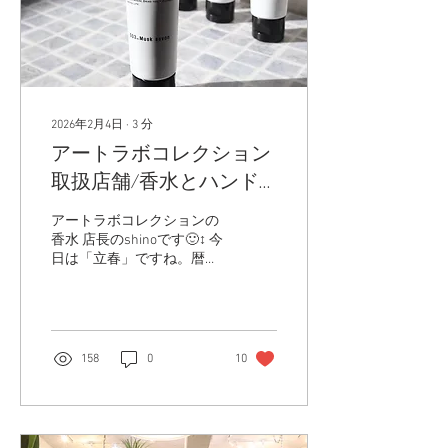
2026年2月4日
∙
3
分
アートラボコレクション
取扱店舗/香水とハンド
クリーム
アートラボコレクションの
香水 店長のshinoです🙂‍↕️ 今
日は「立春」ですね。暦の
上では、今日から春となり
ます🌼✨ まだまだ寒さは厳
しいので「暦の上では春」
と聞いてもピンとこないか
もしれませんが、それでも
158
0
10
新しい季節の始まりです❗❗
お部屋の香りや、身に纏う
香りもちょっと気分転換し
てみませんか？