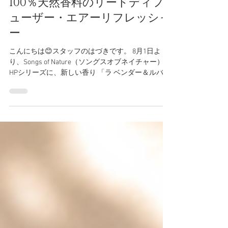
オブネイチャー）正規取扱店｜
100％天然香料のリードディフ
ューザー・エアーリフレッシャ
ー
こんにちは😊スタッフのはづきです。 8月1日よ
り、Songs of Nature（ソングスオブネイチャー）
HPシリーズに、新しい香り 「ラ ベンダー＆ルバー
ブ」 が仲間入りします🪻 爽やかなラベンダーに、
甘酸っぱいルバーブを合わせた、夏にもぴったり
なフレッシュハーバルの香り。 そんな新しい香り
の登場にあわせて、今回は Songs of Nature（ソン
グスオブネイチャー）HPシリーズ をご紹介します
🌿 「植物の恵みや力を日々の暮らしに取り入れ
る」をコンセプトに、100％天然香料にこだわって
作られたナチュラルフレグランスシリーズ。 植物
本来のみずみずしい香りを楽しめる、当店でも人
気のシリーズです🌱 ブランド概要 Songs of
Nature（ソングスオブネイチャー）は、「植物の恵