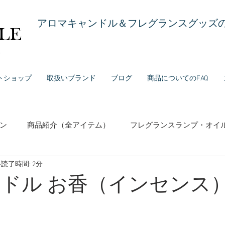
アロマキャンドル＆フレグランスグッズの
トショップ
取扱いブランド
ブログ
商品についてのFAQ
ン
商品紹介（全アイテム）
フレグランスランプ・オイ
読了時間: 2分
センス（お香）
固形石鹸・リキッドソープ
香水・フレ
ンドル お香（インセンス
ランド紹介
お役立ち情報（使い方・メンテナンス等）