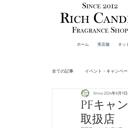
ホーム
実店舗
ネッ
全ての記事
イベント・キャンペー
Shino
2024年8月9日
リードディフューザー
イン
PFキャ
取扱店
ボディケア・ハンドケア
ブ